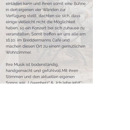
einladen kann und ihnen somit eine Bühne 
in den eigenen vier Wänden zur 
Verfügung stellt, dachten sie sich, dass 
einige vielleicht nicht die Möglichkeit 
haben, so ein Konzert bei sich zuhause zu 
veranstalten. Somit treffen wir uns alle am 
16.10. im Breddermanns Café und 
machen diesen Ort zu einem gemütlichen 
Wohnzimmer.
Ihre Musik ist bodenständig, 
handgemacht und 
gefühlvoll.Mit
 ihren 
Stimmen und den aktuellen eigenen 
Songs wie „Löwenherz“ & „Ich lebe jetzt“ 
sind Gänsehaut-Momente garantiert.
Der Eintritt ist frei. Wir nehmen keine 
Reservierungen an.
Einlass ab 19 Uhr.